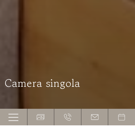
Camera singola