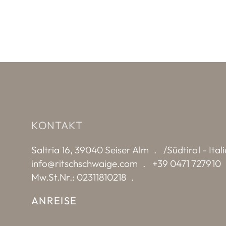
KONTAKT
Saltria 16, 39040 Seiser Alm
/Südtirol - Ital
info@ritschschwaige.com
+39 0471 727910
Mw.St.Nr.: 02311810218
ANREISE