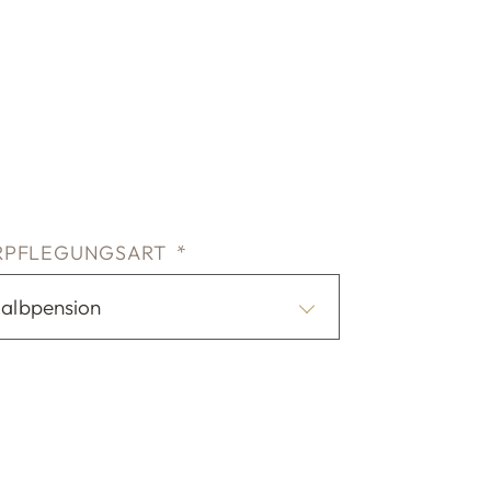
RPFLEGUNGSART *
albpension
Sie reisen mit Kindern?